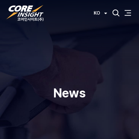
KO
News