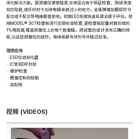
体化解决方案。该测量仪便携轻便,非常适合用于保证检查、测试角落
和凹陷处,或任何对于五磅电极来说过小的地方。金属弹簧加载探针可
配合或不配合导电橡胶套使用。对数LED刻度快速易读且便于评估。使
用MODEL® 307检查板进行定期校准检查,该检查板配备对数刻度的
1%电阻器,覆盖测量仪上的每个数量级。测试垫的设计具有正确的间
距,以适应测量仪的探针。每块板都有序列号并经过校准。
理想应用
ㆍESD包装和托盘
ㆍIC管和DIP封装
ㆍ维护检查
ㆍ质量控制和检验
ㆍ装配线
视频 (VIDEOS)