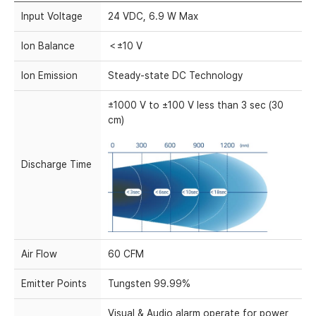
Input Voltage
24 VDC, 6.9 W Max
Ion Balance
＜±10 V
Ion Emission
Steady-state DC Technology
±1000 V to ±100 V less than 3 sec (30
cm)
Discharge Time
Air Flow
60 CFM
Emitter Points
Tungsten 99.99%
Visual & Audio alarm operate for power