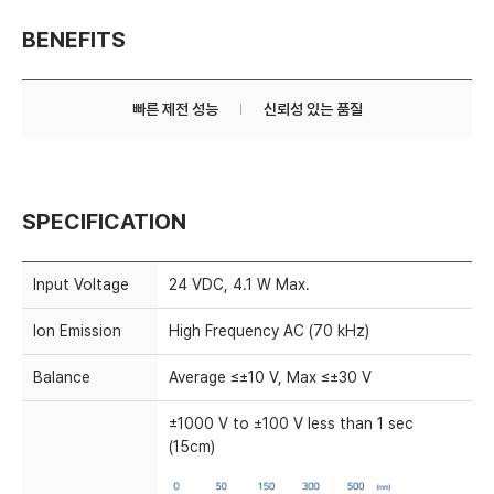
BENEFITS
빠른 제전 성능
신뢰성 있는 품질
SPECIFICATION
Input Voltage
24 VDC, 4.1 W Max.
Ion Emission
High Frequency AC (70 kHz)
Balance
Average ≤±10 V, Max ≤±30 V
±1000 V to ±100 V less than 1 sec
(15cm)