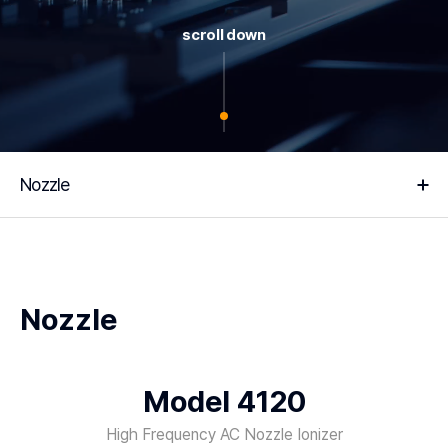
scroll down
Nozzle
Nozzle
Model 4120
High Frequency AC Nozzle Ionizer