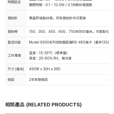
時間設定
關閉時間：0.1 – 10.0秒 / 0.1秒解析度調節
發射針
單晶矽或鈦材質。所有發射針均可更換
發射桿
150、300、450、600、750和900毫米。可客製化長
監控功能
Model 6300系列控制器配備RS-485端子（最多120台
溫度：15-35°C（標準值）
工作環境
濕度：20-60% RH，無冷凝
尺寸 (毫米)
450W x 30H x 36D
保固
2年有限保固
相關產品 (RELATED PRODUCTS)