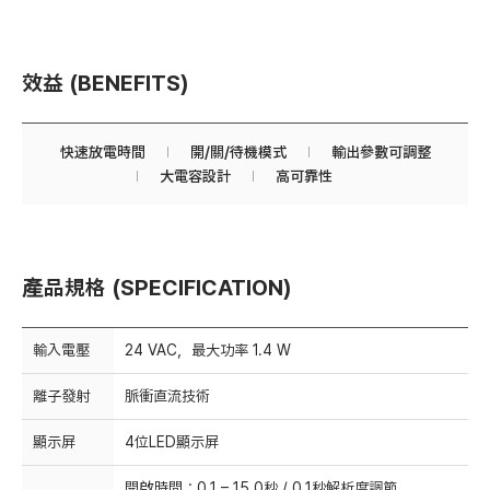
效益 (BENEFITS)
快速放電時間
開/關/待機模式
輸出參數可調整
大電容設計
高可靠性
產品規格 (SPECIFICATION)
輸入電壓
24 VAC，最大功率 1.4 W
離子發射
脈衝直流技術
顯示屏
4位LED顯示屏
開啟時間：0.1 – 15.0秒 / 0.1秒解析度調節