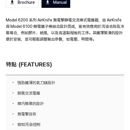
Brochure
Manual
Model 6200 系列 AirKnife 無電擊靜電交流棒式電離器，由 AirKnife
與 Model 6100 靜電離子棒結合設計而成，能有效應用於污染去除及冷
卻場合，例如膠片、紙張，以及高溫製程後的工序。其纖薄緊湊的設計
便於安裝，並可輕鬆調整輸出參數，如電壓、時間等。
特點 (FEATURES)
強勁纖薄的氣刀縫設計
脈衝交流電離
精巧簡單的設計
無電擊技術
微粒污染控制