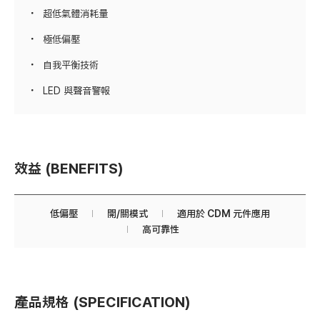
超低氣體消耗量
極低偏壓
自我平衡技術
LED 與聲音警報
效益 (BENEFITS)
低偏壓
開/關模式
適用於 CDM 元件應用
高可靠性
產品規格 (SPECIFICATION)