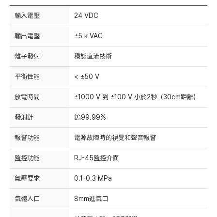
輸入電壓
24 VDC
輸出電壓
±5 k VAC
離子發射
穩態直流技術
平衡性能
< ±50 V
放電時間
±1000 V 到 ±100 V 小於2秒（30cm距離）
發射針
鎢99.99%
報警功能
電源故障時的視覺和聲音報警
監控功能
RJ-45監控介面
氣壓要求
0.1-0.3 MPa
氣體入口
8mm進氣口